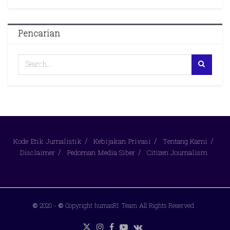
Pencarian
Kode Etik Jurnalistik
Kebijakan Privasi
Tentang Kami
Disclaimer
Pedoman Media Siber
Citizen Journalism
© 2020
- © Copyright humasRI Team All Rights Reserved
.