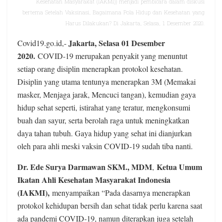
Kesehatan Masyarakat (IAKMI)) menjadi pembicara dalam diskusi
bertema Setelah Vaksinasi, Bagaimana Pola Hidup dan Kesehatan yang
Harus Dilakukan? Di Jakarta, Selasa, 1 Desember 2020.
Jakarta, Selasa 01 Desember
Covid19.go.id,-
2020.
COVID-19 merupakan penyakit yang menuntut
setiap orang disiplin menerapkan protokol kesehatan.
Disiplin yang utama tentunya menerapkan 3M (Memakai
masker, Menjaga jarak, Mencuci tangan), kemudian gaya
hidup sehat seperti, istirahat yang teratur, mengkonsumi
buah dan sayur, serta berolah raga untuk meningkatkan
daya tahan tubuh. Gaya hidup yang sehat ini dianjurkan
oleh para ahli meski vaksin COVID-19 sudah tiba nanti.
Dr. Ede Surya Darmawan SKM., MDM
Ketua Umum
,
Ikatan Ahli Kesehatan Masyarakat Indonesia
(IAKMI),
menyampaikan “Pada dasarnya menerapkan
protokol kehidupan bersih dan sehat tidak perlu karena saat
ada pandemi COVID-19, namun diterapkan juga setelah