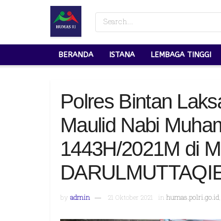
BERANDA
ISTANA
LEMBAGA TINGGI
Polres Bintan Lak
Maulid Nabi Muh
1443H/2021M di Me
DARULMUTTAQIEM 
by
admin
21 Oktober 2021
in
humas.polri.go.id