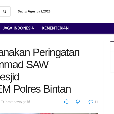
Sabtu, Agustus 1, 2026
JAGA INDONESIA
KEMENTERIAN
sanakan Peringatan
ammad SAW
sjid
Polres Bintan
1
1
0
,
Tribratanews.go.id