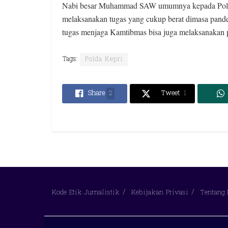
Nabi besar Muhammad SAW umumnya kepada Polri t
melaksanakan tugas yang cukup berat dimasa pandem
tugas menjaga Kamtibmas bisa juga melaksanakan 
Tags:
Polda Kepri
Share
2
Tweet
1
Kode Etik Jurnalistik
Kebijakan Privasi
Tentang