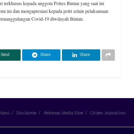
erkhusus kepada anggota Polres Bintan yang saat ini
i ini dan mengapresiasi kepada polri selain pelaksanaan
penanggulangan Covid-19 diwilayah Bintan.
Send
Share
Share
 Kami
Disclaimer
Pedoman Media Siber
Citizen Journalism