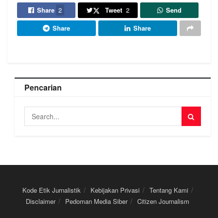
Share
2
Tweet
2
Send
Share
Share
Pencarian
Kode Etik Jurnalistik
Kebijakan Privasi
Tentang Kami
Disclaimer
Pedoman Media Siber
Citizen Journalism