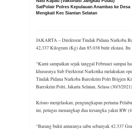
Nasi Kapau (Vaksinasi Jangkau Pulau)
SatPolair Polres Kepulauan Anambas ke Desa
Mengkait Kec Siantan Selatan
JAKARTA – Direktorat Tindak Pidana Narkoba Bar
42,337 Kilogram (Kg) dan 85.038 butir ekstasi. It
“Kami sampaikan sejak tanggal Februaei sampai har
khususnya Sub Firektorat Narkotika melakukan ope
Tindak Pidana Narkoba Bareskrim Polri Brigjen K
Bareskrim Polri, Jakarta Selatan, Selasa (30/3/2021)
Krisno menjelaskan, pengungkapan pertama Pelabu
ini, petugas menangkap dua tersangka yakni RW (
“Barang bukti antaranya sabu sebanyak 42.337 Gram