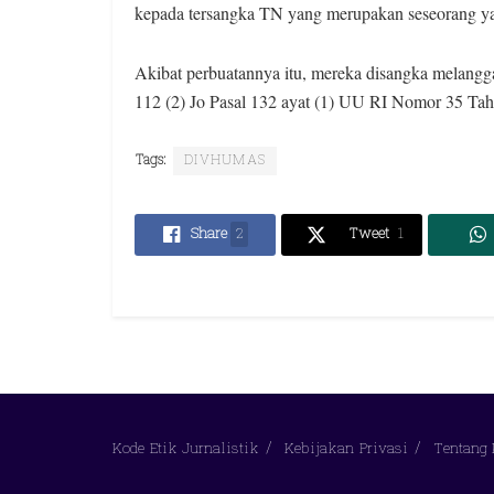
kepada tersangka TN yang merupakan seseorang y
Akibat perbuatannya itu, mereka disangka melanggar
112 (2) Jo Pasal 132 ayat (1) UU RI Nomor 35 Ta
Tags:
DIVHUMAS
Share
2
Tweet
1
Kode Etik Jurnalistik
Kebijakan Privasi
Tentang