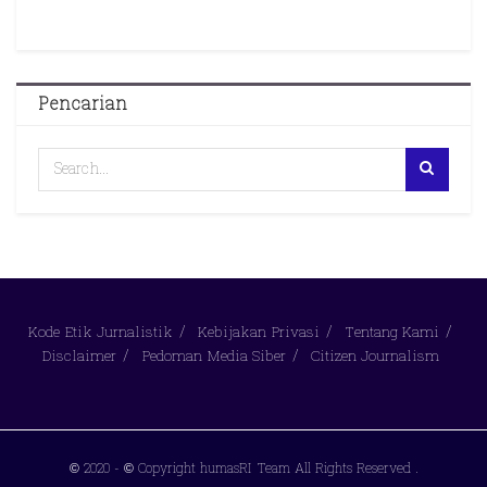
Pencarian
Kode Etik Jurnalistik
Kebijakan Privasi
Tentang Kami
Disclaimer
Pedoman Media Siber
Citizen Journalism
© 2020
- © Copyright humasRI Team All Rights Reserved
.