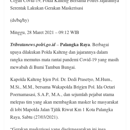
Cegah Covid-19, Polda Kalteng Bersama Polres Jajarannya
Serentak Lakukan Gerakan Maskerisasi
(ds/bq/hy)
Minggu, 28 Maret 2021 – 09:12 WIB
Palangka Raya
Tribratanews.polri.go.id
–
. Berbagai
upaya dilakukan Polda Kalteng dan jajarannya dalam
rangka memutus mata rantai pandemi Covid-19 yang masih
mewabah di Bumi Tambun Bungai.
Kapolda Kalteng Irjen Pol. Dr. Dedi Prasetyo, M.Hum.,
M.Si., M.M., bersama Wakapolda Brigjen Pol. Ida Oetari
Poernamasasi, S.A.P., M.A., dan sejumlah pejabat utama
melepas tim yang akan membagikan masker ke masyarakat
di lobi Mapolda Jalan Tjilik Riwut Km 1 Kota Palangka
Raya, Sabtu (27/03/2021).
“Gerakan maskerisasi yang diselenggarakan ini juga