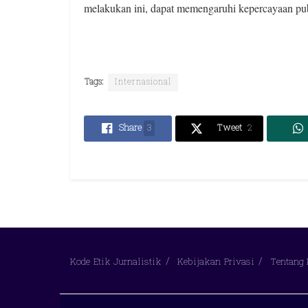
melakukan ini, dapat memengaruhi kepercayaan pub
Tags:
Internasional
Share
3
Tweet
2
Kode Etik Jurnalistik
Kebijakan Privasi
Tentang