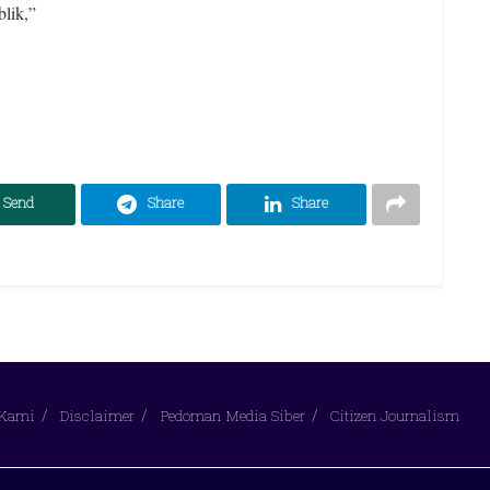
lik,”
Send
Share
Share
 Kami
Disclaimer
Pedoman Media Siber
Citizen Journalism