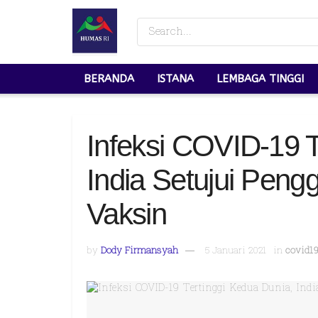
BERANDA
ISTANA
LEMBAGA TINGGI
Infeksi COVID-19 T
India Setujui Peng
Vaksin
by
Dody Firmansyah
5 Januari 2021
in
covid19