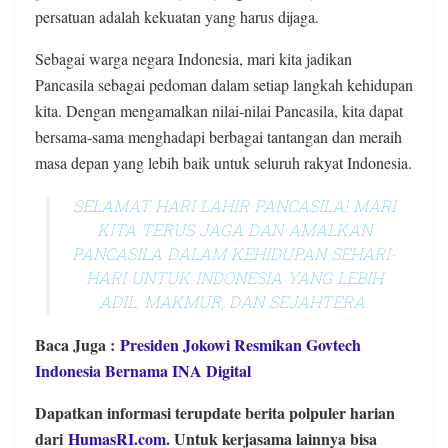
persatuan adalah kekuatan yang harus dijaga.
Sebagai warga negara Indonesia, mari kita jadikan
Pancasila sebagai pedoman dalam setiap langkah kehidupan
kita. Dengan mengamalkan nilai-nilai Pancasila, kita dapat
bersama-sama menghadapi berbagai tantangan dan meraih
masa depan yang lebih baik untuk seluruh rakyat Indonesia.
SELAMAT HARI LAHIR PANCASILA! MARI
KITA TERUS JAGA DAN AMALKAN
PANCASILA DALAM KEHIDUPAN SEHARI-
HARI UNTUK INDONESIA YANG LEBIH
ADIL, MAKMUR, DAN SEJAHTERA.
Baca Juga :
Presiden Jokowi Resmikan Govtech
Indonesia Bernama INA Digital
Dapatkan informasi terupdate berita polpuler harian
dari
HumasRI.com
. Untuk kerjasama lainnya bisa