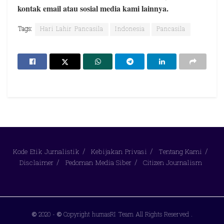
kontak email atau sosial media kami lainnya.
Tags:
Hari Lahir Pancasila
Indonesia
Pancasila
Kode Etik Jurnalistik
Kebijakan Privasi
Tentang Kami
Disclaimer
Pedoman Media Siber
Citizen Journalism
© 2020
- © Copyright humasRI Team All Rights Reserved
.