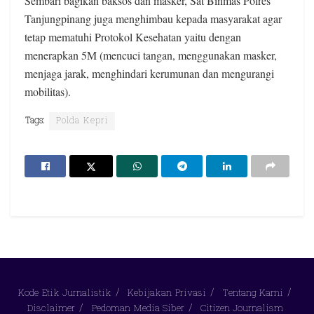
Sembari bagikan baksos dan masker, Sat Binmas Polres
Tanjungpinang juga menghimbau kepada masyarakat agar
tetap mematuhi Protokol Kesehatan yaitu dengan
menerapkan 5M (mencuci tangan, menggunakan masker,
menjaga jarak, menghindari kerumunan dan mengurangi
mobilitas).
Tags:
Polda Kepri
Kode Etik Jurnalistik
Kebijakan Privasi
Tentang Kami
Disclaimer
Pedoman Media Siber
Citizen Journalism