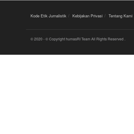
Kode Etik Jurnalistik
Kebijakan Privasi
Tentang Kami
© 2020
- © Copyright humasRI Team All Rights Reserved
.