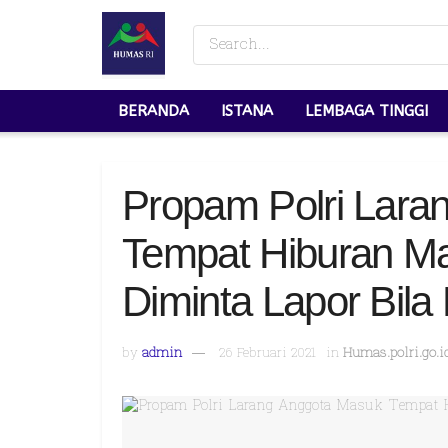
BERANDA
ISTANA
LEMBAGA TINGGI
Propam Polri Lara
Tempat Hiburan M
Diminta Lapor Bila 
by
admin
26 Februari 2021
in
Humas.polri.go.i