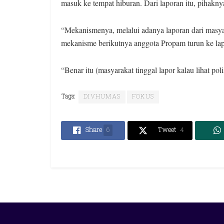
masuk ke tempat hiburan. Dari laporan itu, pihakn
“Mekanismenya, melalui adanya laporan dari masyar
mekanisme berikutnya anggota Propam turun ke lap
“Benar itu (masyarakat tinggal lapor kalau lihat po
Tags:
DIVHUMAS
FOKUS
Share
6
Tweet
4