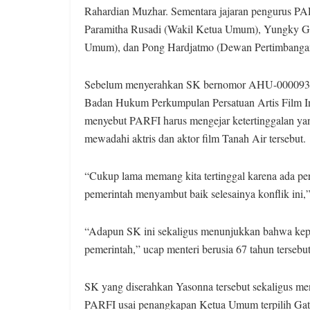
Rahardian Muzhar. Sementara jajaran pengurus PA
Paramitha Rusadi (Wakil Ketua Umum), Yungky Gu
Umum), dan Pong Hardjatmo (Dewan Pertimbangan
Sebelum menyerahkan SK bernomor AHU-0000933.
Badan Hukum Perkumpulan Persatuan Artis Film In
menyebut PARFI harus mengejar ketertinggalan yang 
mewadahi aktris dan aktor film Tanah Air tersebut.
“Cukup lama memang kita tertinggal karena ada per
pemerintah menyambut baik selesainya konflik ini,”
“Adapun SK ini sekaligus menunjukkan bahwa kepe
pemerintah,” ucap menteri berusia 67 tahun tersebut
SK yang diserahkan Yasonna tersebut sekaligus me
PARFI usai penangkapan Ketua Umum terpilih Gato