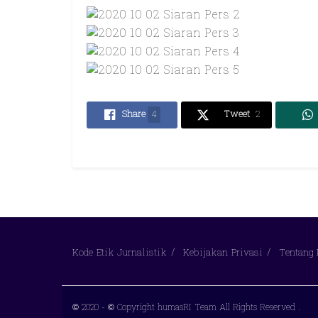
Share
4
Tweet
2
Kode Etik Jurnalistik
Kebijakan Privasi
Tentang
© 2020
- © Copyright humasRI Team All Rights Reserved
.