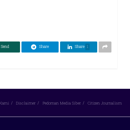
Send
Share
Share
1
 Kami
Disclaimer
Pedoman Media Siber
Citizen Journalism