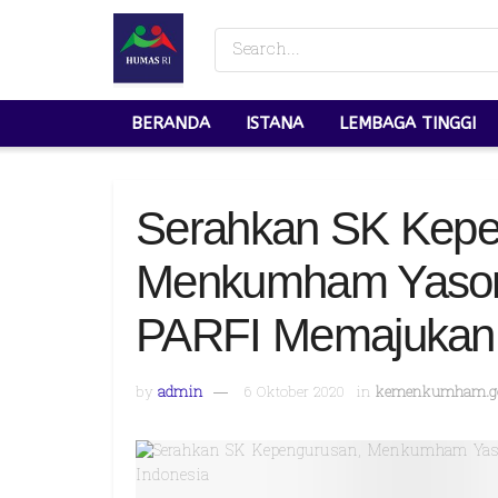
BERANDA
ISTANA
LEMBAGA TINGGI
Serahkan SK Kepe
Menkumham Yason
PARFI Memajukan P
by
admin
6 Oktober 2020
in
kemenkumham.go