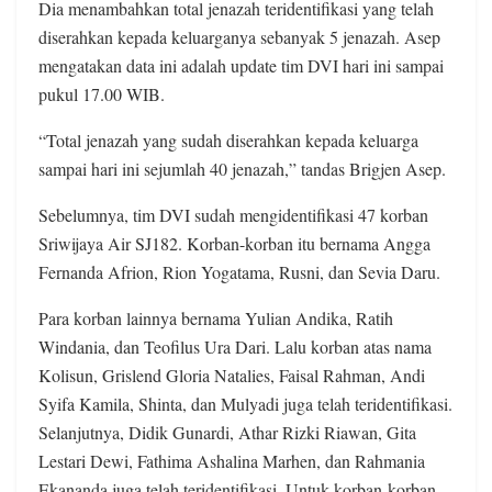
Dia menambahkan total jenazah teridentifikasi yang telah
diserahkan kepada keluarganya sebanyak 5 jenazah. Asep
mengatakan data ini adalah update tim DVI hari ini sampai
pukul 17.00 WIB.
“Total jenazah yang sudah diserahkan kepada keluarga
sampai hari ini sejumlah 40 jenazah,” tandas Brigjen Asep.
Sebelumnya, tim DVI sudah mengidentifikasi 47 korban
Sriwijaya Air SJ182. Korban-korban itu bernama Angga
Fernanda Afrion, Rion Yogatama, Rusni, dan Sevia Daru.
Para korban lainnya bernama Yulian Andika, Ratih
Windania, dan Teofilus Ura Dari. Lalu korban atas nama
Kolisun, Grislend Gloria Natalies, Faisal Rahman, Andi
Syifa Kamila, Shinta, dan Mulyadi juga telah teridentifikasi.
Selanjutnya, Didik Gunardi, Athar Rizki Riawan, Gita
Lestari Dewi, Fathima Ashalina Marhen, dan Rahmania
Ekananda juga telah teridentifikasi. Untuk korban-korban