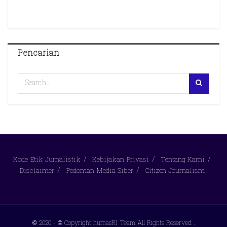
Pencarian
Kode Etik Jurnalistik
Kebijakan Privasi
Tentang Kami
Disclaimer
Pedoman Media Siber
Citizen Journalism
© 2020
- © Copyright humasRI Team All Rights Reserved
.